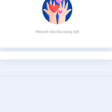
Mencetak generasi yang mampu berkontribusi positif
bagi masyarakat dan bangsa.
Target Pembangunan:
Gedung Utama:
Ruang kelas, asrama, dan fasilitas
belajar.
Menanti doa-doa orang baik
Masjid:
Sebagai pusat ibadah dan kegiatan spiritual
santri.
Fasilitas Penunjang:
Perpustakaan, ruang makan,
dan fasilitas olahraga.
Aksi yang Diharapkan:
Kami mengajak seluruh elemen masyarakat untuk
berpartisipasi dalam pembangunan Pondok Pesantren ini,
baik melalui donasi, tenaga, maupun doa. Setiap kontribusi
akan menjadi amal jariyah yang terus mengalir pahalanya.
Share
Bagikan
Donasi Sekarang