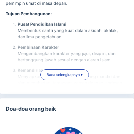
pemimpin umat di masa depan.
Tujuan Pembangunan:
Pusat Pendidikan Islami
Membentuk santri yang kuat dalam akidah, akhlak,
dan ilmu pengetahuan.
Pembinaan Karakter
Mengembangkan karakter yang jujur, disiplin, dan
bertanggung jawab sesuai dengan ajaran Islam.
Kemandirian Santri
Baca selengkapnya ▾
Menyiapkan santri menjadi pribadi yang mandiri dan
siap menghadapi tantangan zaman dengan landasan
iman yang kokoh.
Manfaat Bagi Umat:
Doa-doa orang baik
Akses pendidikan agama yang berkualitas bagi
masyarakat sekitar.
Meningkatkan kualitas hidup umat melalui pendidikan
yang berfokus pada akhlak dan ilmu.